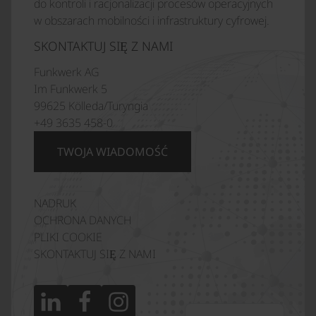
do kontroli i racjonalizacji procesów operacyjnych
w obszarach mobilności i infrastruktury cyfrowej.
SKONTAKTUJ SIĘ Z NAMI
Funkwerk AG
Im Funkwerk 5
99625 Kölleda/Turyngia
+49 3635 458-0
TWOJA WIADOMOŚĆ
NADRUK
Italiano
OCHRONA DANYCH
Français
PLIKI COOKIE
SKONTAKTUJ SIĘ Z NAMI
Español
English (UK)
Deutsch