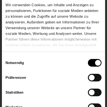
Wir verwenden Cookies, um Inhalte und Anzeigen zu
w
personalisieren, Funktionen für soziale Medien anbieten
Kod pocztowy
*
i
zu können und die Zugriffe auf unsere Website zu
a
analysieren. Außerdem geben wir Informationen zu Ihrer
d
Verwendung unserer Website an unsere Partner für
o
m
soziale Medien, Werbung und Analysen weiter. Unsere
o
Partner führen diese Informationen möglicherweise mit
Miejsce
*
ś
weiteren Daten zusammen, die Sie ihnen bereitgestellt
ć
haben oder die sie im Rahmen Ihrer Nutzung der Dienste
*
a
gesammelt haben.
Einwilligungsauswahl
k
Notwendig
t
Jaki jest Twój adres e-mail?
*
y
w
Präferenzen
n
y
E-mail
Potwierdź e-
?
mail
Jeśli chcesz, abyśmy do Ciebie oddzwonili,
Statistiken
wprowadź swój numer telefonu