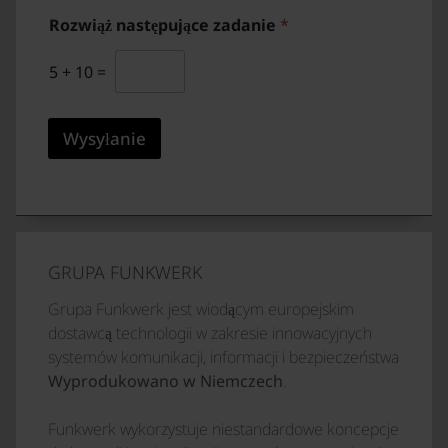
O
Rozwiąż następujące zadanie
*
D
O
*
5
+
10
=
Wysyłanie
GRUPA FUNKWERK
Grupa Funkwerk jest wiodącym europejskim
dostawcą technologii w zakresie innowacyjnych
systemów komunikacji, informacji i bezpieczeństwa
Wyprodukowano w Niemczech
.
Funkwerk wykorzystuje niestandardowe koncepcje