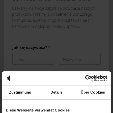
Czekamy na Twoje zapytanie dotyczące naszych
produktów. Prosimy o wypełnienie poniższego
formularza, abyśmy mogli skontaktować się z
Państwem w najlepszy możliwy sposób.
Jak się nazywasz?
*
Pierwszy
Ostatni
Firma
*
Zustimmung
Details
Über Cookies
W jakim obszarze jesteś aktywny?
*
Diese Webseite verwendet Cookies