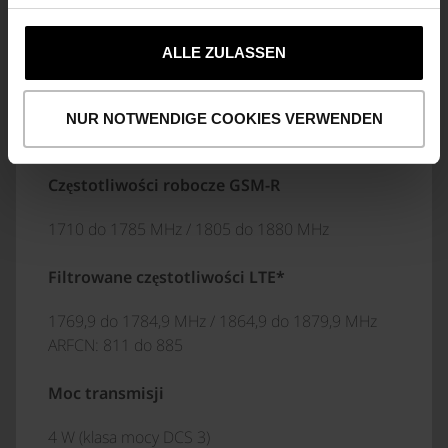
FUNKCJE SPECYFICZNE DLA EIRENE
ALLE ZULASSEN
Preselekcja i priorytet połączeń (eMLPP)
NUR NOTWENDIGE COOKIES VERWENDEN
WŁAŚCIWOŚCI HF
Częstotliwości robocze GSM-R
1710 do 1785 MHz / 1805 do 1880 MHz
Filtrowane częstotliwości LTE*
1769,9 do 1784,9 MHz / 1864,9 do 1879,9 MHz
ARFCN: 811 do 885
Moc transmisji
4 W (klasa mocy DCS 3)