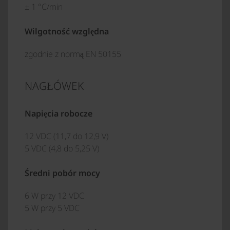
± 1 °C/min
Wilgotność względna
zgodnie z normą EN 50155
NAGŁÓWEK
Napięcia robocze
12 VDC (11,7 do 12,9 V)
5 VDC (4,8 do 5,25 V)
Średni pobór mocy
6 W przy 12 VDC
5 W przy 5 VDC