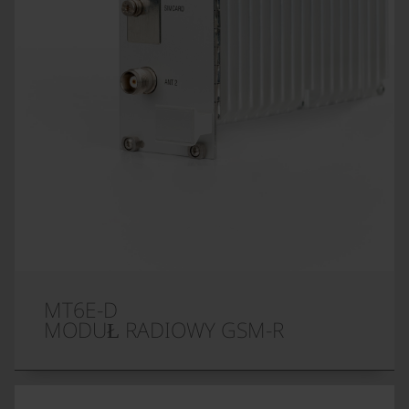
MT6E-D
MODUŁ RADIOWY GSM-R