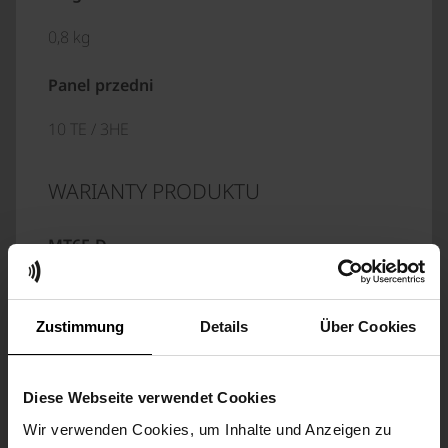
0,8 kg
Panel przedni
10 TE / 3HE
WARIANTY PRODUKTU
MT6E-D
Bez panelu przedniego
Zustimmung
Details
Über Cookies
MT6E-D/FPL
z panelem przednim
Diese Webseite verwendet Cookies
Wir verwenden Cookies, um Inhalte und Anzeigen zu
USŁUGI GSM