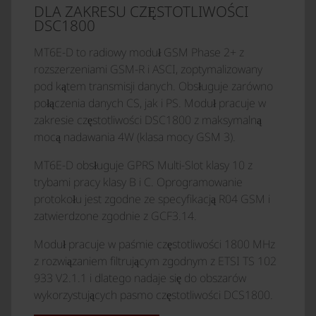
DLA ZAKRESU CZĘSTOTLIWOŚCI
DSC1800
MT6E-D to radiowy moduł GSM Phase 2+ z
rozszerzeniami GSM-R i ASCI, zoptymalizowany
pod kątem transmisji danych. Obsługuje zarówno
połączenia danych CS, jak i PS. Moduł pracuje w
zakresie częstotliwości DSC1800 z maksymalną
mocą nadawania 4W (klasa mocy GSM 3).
MT6E-D obsługuje GPRS Multi-Slot klasy 10 z
trybami pracy klasy B i C. Oprogramowanie
protokołu jest zgodne ze specyfikacją R04 GSM i
zatwierdzone zgodnie z GCF3.14.
Moduł pracuje w paśmie częstotliwości 1800 MHz
z rozwiązaniem filtrującym zgodnym z ETSI TS 102
933 V2.1.1 i dlatego nadaje się do obszarów
wykorzystujących pasmo częstotliwości DCS1800.