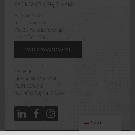
SKONTAKTUJ SIĘ Z NAMI
Funkwerk AG
Im Funkwerk 5
99625 Kölleda/Turyngia
+49 3635 458-0
TWOJA WIADOMOŚĆ
NADRUK
Italiano
OCHRONA DANYCH
Français
PLIKI COOKIE
SKONTAKTUJ SIĘ Z NAMI
Español
English (UK)
Deutsch
Polski