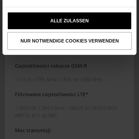
Preselekcja i priorytet połączeń (eMLPP)
ALLE ZULASSEN
Eisenbahnnotruf (REC)
NUR NOTWENDIGE COOKIES VERWENDEN
WŁAŚCIWOŚCI HF
Częstotliwości robocze GSM-R
1710 do 1785 MHz / 1805 do 1880 MHz
Filtrowane częstotliwości LTE*
1769,9 do 1784,9 MHz / 1864,9 do 1879,9 MHz
ARFCN: 811 do 885
Moc transmisji