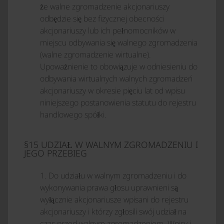
że walne zgromadzenie akcjonariuszy
odbędzie się bez fizycznej obecności
akcjonariuszy lub ich pełnomocników w
miejscu odbywania się walnego zgromadzenia
(walne zgromadzenie wirtualne).
Upoważnienie to obowiązuje w odniesieniu do
odbywania wirtualnych walnych zgromadzeń
akcjonariuszy w okresie pięciu lat od wpisu
niniejszego postanowienia statutu do rejestru
handlowego spółki.
§15 UDZIAŁ W WALNYM ZGROMADZENIU I
JEGO PRZEBIEG
1. Do udziału w walnym zgromadzeniu i do
wykonywania prawa głosu uprawnieni są
wyłącznie akcjonariusze wpisani do rejestru
akcjonariuszy i którzy zgłosili swój udział na
czas przed walnym zgromadzeniem. Wpisy i