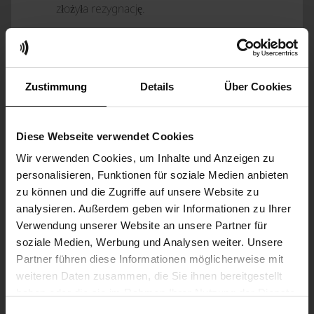
złożyła rezygnację.
§11 WEWNĘTRZNY REGULAMIN I
PODEJMOWANIE UCHWAŁ
Zustimmung
Details
Über Cookies
1. Posiedzenia Rady Nadzorczej zwołuje jej
przewodniczący bezpośrednio w określonym
miejscu i czasie, a w przypadku jego
Diese Webseite verwendet Cookies
niedostępności - zastępca przewodniczącego.
Wir verwenden Cookies, um Inhalte und Anzeigen zu
Zwołanie następuje z zachowaniem
personalisieren, Funktionen für soziale Medien anbieten
dwutygodniowego terminu i powinno określać
zu können und die Zugriffe auf unsere Website zu
formę posiedzenia oraz podawać przedmioty
analysieren. Außerdem geben wir Informationen zu Ihrer
obrad, które mają być przedmiotem porządku
Verwendung unserer Website an unsere Partner für
dziennego posiedzenia. W nagłych
soziale Medien, Werbung und Analysen weiter. Unsere
przypadkach termin zwołania może zostać
Partner führen diese Informationen möglicherweise mit
skrócony. Wezwanie może nastąpić w formie
weiteren Daten zusammen, die Sie ihnen bereitgestellt
pisemnej, faksem (faks, e-mail), telegramem
haben oder die sie im Rahmen Ihrer Nutzung der Dienste
lub ustnie.
gesammelt haben.