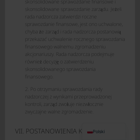
skonsolidowane sprawozdanie finansowe i
skonsolidowane sprawozdanie zarządu. Jeżeli
rada nadzorcza zatwierdzi roczne
sprawozdanie finansowe, jest ono uchwalone,
chyba że zarząd i rada nadzorcza postanowią
przekazać uchwalenie rocznego sprawozdania
finansowego walnemu zgromadzeniu
akcjonariuszy. Rada nadzorcza podejmuje
również decyzję o zatwierdzeniu
skonsolidowanego sprawozdania
finansowego.
Italiano
2. Po otrzymaniu sprawozdania rady
Français
nadzorczej z wynikami przeprowadzonej
Español
kontroli, zarząd zwołuje niezwłocznie
English (UK)
zwyczajne walne zgromadzenie.
Deutsch
VII. POSTANOWIENIA KOŃCOWE
Polski