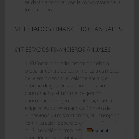
se darán a conocer con la convocatoria de la
Junta General.
VI. ESTADOS FINANCIEROS ANUALES
§17 ESTADOS FINANCIEROS ANUALES
1. El Consejo de Administración deberá
preparar, dentro de los primeros tres meses
del ejercicio social, el balance anual y el
Italiano
informe de gestión, así como el balance
Polski
consolidado y el informe de gestión
Français
consolidado del ejercicio anterior, si así lo
exige la ley, y presentarlos al Consejo de
English (UK)
Supervisión. Al mismo tiempo, el Consejo de
Deutsch
Administración deberá presentar al Consejo
de Supervisión la propuesta que tiene la
Español
intención de presentar a la junta general para