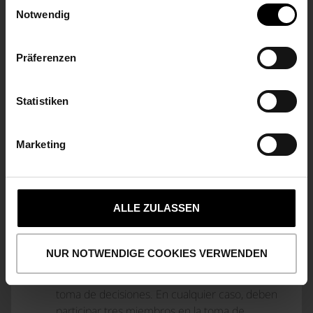
Einwilligungsauswahl
de la reunión. La convocatoria se realizará con
Notwendig
una antelación de dos semanas e incluirá la
indicación de la forma de la reunión y la
especificación de los puntos del orden del día
Präferenzen
a tratar. En casos urgentes, el plazo de
convocatoria podrá reducirse. La
Statistiken
convocatoria podrá realizarse por escrito, por
fax (telecopia, correo electrónico), por
telégrafo o verbalmente.
Marketing
2. La presidencia de las reuniones del Consejo
de Vigilancia recaerá en el Presidente del
Consejo de Vigilancia o su suplente.
ALLE ZULASSEN
3. El Consejo de Supervisión estará habilitado
para tomar decisiones si, como mínimo, la
NUR NOTWENDIGE COOKIES VERWENDEN
mitad de los miembros que lo componen en
total según estos estatutos participan en la
toma de decisiones. En cualquier caso, deben
participar tres miembros en la toma de