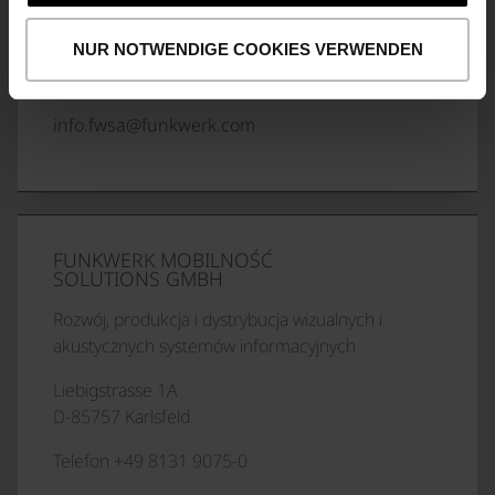
Ignaz-Köck-Str. 1
A-1210 Wiedeń
NUR NOTWENDIGE COOKIES VERWENDEN
Telefon +43 13933 199-0
info.fwsa@funkwerk.com
FUNKWERK MOBILNOŚĆ
SOLUTIONS GMBH
Rozwój, produkcja i dystrybucja wizualnych i
akustycznych systemów informacyjnych
Liebigstrasse 1A
D-85757 Karlsfeld
Telefon +49 8131 9075-0