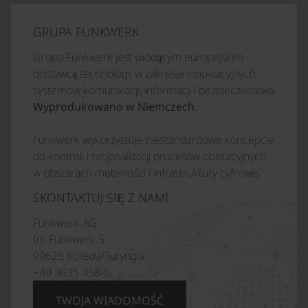
GRUPA FUNKWERK
Grupa Funkwerk jest wiodącym europejskim
dostawcą technologii w zakresie innowacyjnych
systemów komunikacji, informacji i bezpieczeństwa
Wyprodukowano w Niemczech
.
Funkwerk wykorzystuje niestandardowe koncepcje
do kontroli i racjonalizacji procesów operacyjnych
w obszarach mobilności i infrastruktury cyfrowej.
SKONTAKTUJ SIĘ Z NAMI
Funkwerk AG
Im Funkwerk 5
99625 Kölleda/Turyngia
+49 3635 458-0
TWOJA WIADOMOŚĆ