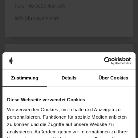
Faks +49 3635 458-599
info@funkwerk.com
FUNKWERK SYSTEMS GMBH
Rozwój, produkcja i sprzedaż systemów radiowych
dla pociągów
Zustimmung
Details
Über Cookies
Im Funkwerk 5
D-99625 Kölleda
Diese Webseite verwendet Cookies
Telefon +49 3635 458-500
Wir verwenden Cookies, um Inhalte und Anzeigen zu
personalisieren, Funktionen für soziale Medien anbieten
info@funkwerk.com
zu können und die Zugriffe auf unsere Website zu
analysieren. Außerdem geben wir Informationen zu Ihrer