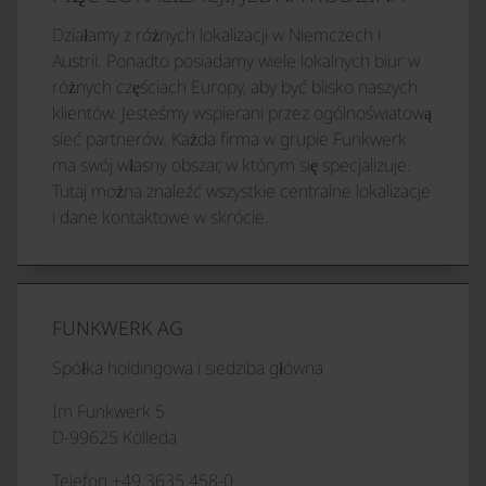
Działamy z różnych lokalizacji w Niemczech i
Austrii. Ponadto posiadamy wiele lokalnych biur w
różnych częściach Europy, aby być blisko naszych
klientów. Jesteśmy wspierani przez ogólnoświatową
sieć partnerów. Każda firma w grupie Funkwerk
ma swój własny obszar, w którym się specjalizuje.
Tutaj można znaleźć wszystkie centralne lokalizacje
i dane kontaktowe w skrócie.
FUNKWERK AG
Spółka holdingowa i siedziba główna
Im Funkwerk 5
D-99625 Kölleda
Telefon +49 3635 458-0