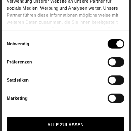
Verwendung unserer Website an unsere Partner für
soziale Medien, Werbung und Analysen weiter. Unsere
Partner führen diese Informationen möglicherweise mit
FUNKWERK TECHNOLOGIES GMBH
weiteren Daten zusammen, die Sie ihnen bereitgestellt
Serwis niezależny od producenta
haben oder die sie im Rahmen Ihrer Nutzung der Dienste
gesammelt haben.
Einwilligungsauswahl
Im Funkwerk 5
Notwendig
D-99625 Kölleda
Telefon +49 3635 458-290
Präferenzen
service-tech@funkwerk.com
Statistiken
Marketing
FUNKWERK SYSTEMS
AUSTRIA GMBH
Dystrybucja kolejowych systemów radiowych
ALLE ZULASSEN