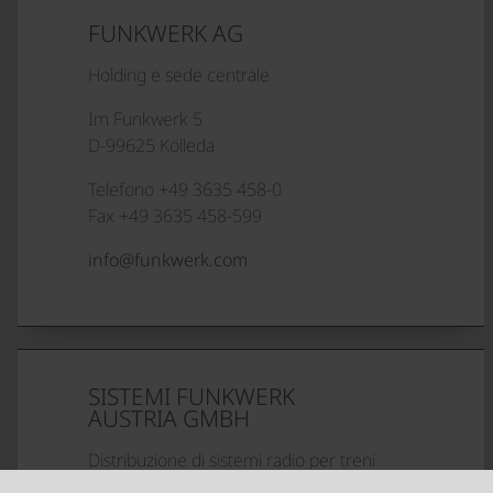
FUNKWERK AG
Holding e sede centrale
Im Funkwerk 5
D-99625 Kölleda
Telefono +49 3635 458-0
Fax +49 3635 458-599
info@funkwerk.com
SISTEMI FUNKWERK
AUSTRIA GMBH
Distribuzione di sistemi radio per treni