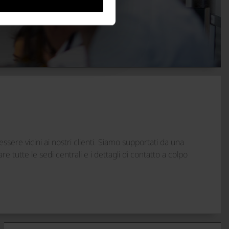
sere vicini ai nostri clienti. Siamo supportati da una
tutte le sedi centrali e i dettagli di contatto a colpo