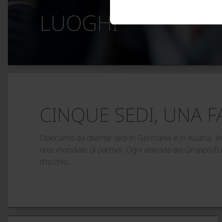
LUOGHI
CINQUE SEDI, UNA F
Operiamo da diverse sedi in Germania e in Austria. Inol
rete mondiale di partner. Ogni azienda del Gruppo Funk
d'occhio.