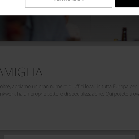
AMIGLIA
tre, abbiamo un gran numero di uffici locali in tutta Europa per es
werk ha un proprio settore di specializzazione. Qui potete trovare 