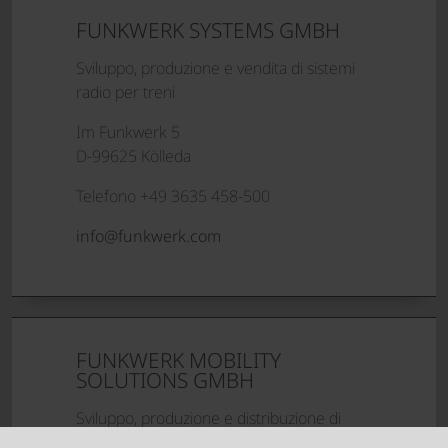
FUNKWERK SYSTEMS GMBH
Sviluppo, produzione e vendita di sistemi
radio per treni
Im Funkwerk 5
D-99625 Kölleda
Telefono +49 3635 458-500
info@funkwerk.com
FUNKWERK MOBILITY
SOLUTIONS GMBH
Sviluppo, produzione e distribuzione di
sistemi informativi visivi e acustici