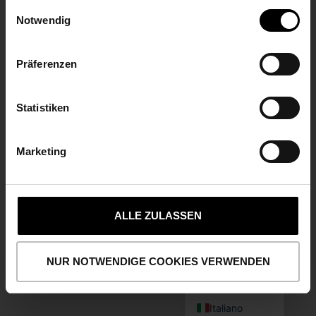
gesammelt haben.
Einwilligungsauswahl
Funkwerk AG
Notwendig
Im Funkwerk 5
99625 Kölleda/Turingia
+49 3635 458-0
Präferenzen
IL VOSTRO MESSAGGIO
Statistiken
IMPRONTA
Marketing
PROTEZIONE DEI DATI
BISCOTTI
CONTATTATECI
Polski
Français
ALLE ZULASSEN
Español
English (UK)
NUR NOTWENDIGE COOKIES VERWENDEN
Deutsch
<?xml version="1.0"?
<?xml version="1.0"?
Italiano