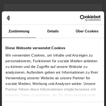
Zustimmung
Details
Über Cookies
IL GRUPPO FUNKWERK
Diese Webseite verwendet Cookies
Il Gruppo Funkwerk è un'azienda leader in Europa
Wir verwenden Cookies, um Inhalte und Anzeigen zu
nella fornitura di sistemi innovativi di
personalisieren, Funktionen für soziale Medien anbieten
comunicazione, informazione e sicurezza.
zu können und die Zugriffe auf unsere Website zu
Prodotto in Germania
.
analysieren. Außerdem geben wir Informationen zu Ihrer
Verwendung unserer Website an unsere Partner für
Funkwerk utilizza concetti personalizzati per
soziale Medien, Werbung und Analysen weiter. Unsere
controllare e razionalizzare i processi operativi nei
Partner führen diese Informationen möglicherweise mit
settori della mobilità e delle infrastrutture digitali.
weiteren Daten zusammen, die Sie ihnen bereitgestellt
CONTATTATECI
haben oder die sie im Rahmen Ihrer Nutzung der Dienste