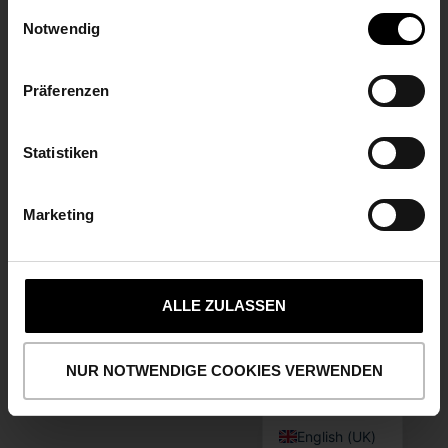
gesammelt haben.
Einwilligungsauswahl
Funkwerk AG
Notwendig
Im Funkwerk 5
99625 Kölleda/Thuringia
+49 3635 458-0
Präferenzen
YOUR MESSAGE
Statistiken
IMPRINT
Marketing
DATA PROTECTION
COOKIES
CONTACT US
Italiano
Polski
ALLE ZULASSEN
Français
Español
NUR NOTWENDIGE COOKIES VERWENDEN
Deutsch
English (UK)