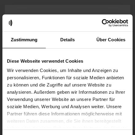
Zustimmung
Details
Über Cookies
THE FUNKWERK GROUP
Diese Webseite verwendet Cookies
The Funkwerk Group is a leading European
Wir verwenden Cookies, um Inhalte und Anzeigen zu
technology provider of innovative communication,
personalisieren, Funktionen für soziale Medien anbieten
information and security systems
Made in
zu können und die Zugriffe auf unsere Website zu
Germany
.
analysieren. Außerdem geben wir Informationen zu Ihrer
Verwendung unserer Website an unsere Partner für
Funkwerk uses customised concepts to control
soziale Medien, Werbung und Analysen weiter. Unsere
and rationalise operational processes in the areas
Partner führen diese Informationen möglicherweise mit
of mobility and digital infrastructure.
weiteren Daten zusammen, die Sie ihnen bereitgestellt
CONTACT US
haben oder die sie im Rahmen Ihrer Nutzung der Dienste