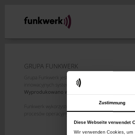
GRUPA FUNKWERK
Grupa Funkwerk jest wiodącym europejskim dostawcą
innowacyjnych systemów komunikacji, informacji i b
Wyprodukowano w Niemczech
.
Zustimmung
Funkwerk wykorzystuje niestandardowe koncepcje do ko
procesów operacyjnych w obszarach mobilności i infra
Diese Webseite verwendet 
Wir verwenden Cookies, um I