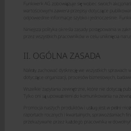
Funkwerk AG zobowiązuje się wobec swoich akcjonariu
wartościowymi zawiera przepisy dotyczące publikowani
odpowiednie informacje szybko i jednocześnie. Fun
Niniejsza polityka określa zasady postępowania w zakr
przez wszystkich pracowników w celu uniknięcia naru
II. OGÓLNA ZASADA
Należy zachować dyskrecję we wszystkich sprawach w
dotyczące organizacji, procesów biznesowych, bada
Wszelkie zapytania zewnętrzne, które nie dotyczą pub
Tylko oni są upoważnieni do komunikowania na zewnąt
Promocja naszych produktów i usług jest w pełni moż
raportach rocznych i kwartalnych, sprawozdaniach 
przekazywane przez każdego pracownika w dowoln