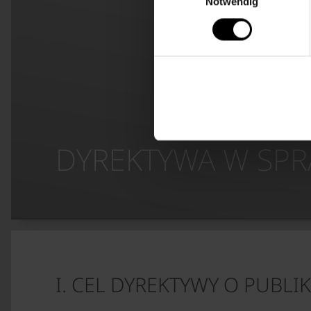
Notwendig
DYREKTYWA W SPR
I. CEL DYREKTYWY O PUBL