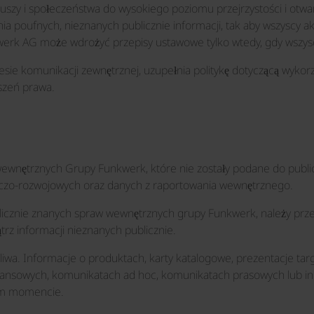
szy i społeczeństwa do wysokiego poziomu przejrzystości i otwa
a poufnych, nieznanych publicznie informacji, tak aby wszyscy a
kwerk AG może wdrożyć przepisy ustawowe tylko wtedy, gdy wsz
esie komunikacji zewnętrznej, uzupełnia politykę dotyczącą wykor
szeń prawa.
ewnętrznych Grupy Funkwerk, które nie zostały podane do publi
wczo-rozwojowych oraz danych z raportowania wewnętrznego.
licznie znanych spraw wewnętrznych grupy Funkwerk, należy przek
rz informacji nieznanych publicznie.
liwa. Informacje o produktach, karty katalogowe, prezentacje ta
finansowych, komunikatach ad hoc, komunikatach prasowych lub 
ym momencie.