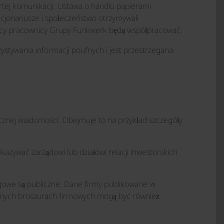
rtej komunikacji. Ustawa o handlu papierami
kcjonariusze i społeczeństwo otrzymywali
yscy pracownicy Grupy Funkwerk będą współpracować.
zystywania informacji poufnych i jest przestrzegana
cznej wiadomości. Obejmuje to na przykład szczegóły
azywać zarządowi lub działowi relacji inwestorskich.
rgowe są publiczne. Dane firmy publikowane w
innych broszurach firmowych mogą być również