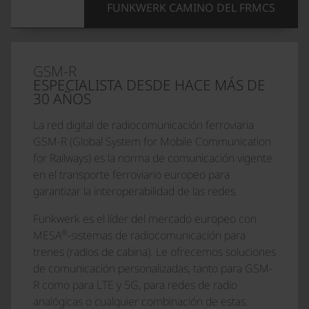
FUNKWERK CAMINO DEL FRMCS
GSM-R
ESPECIALISTA DESDE HACE MÁS DE
30 AÑOS
La red digital de radiocomunicación ferroviaria
GSM-R (Global System for Mobile Communication
for Railways) es la norma de comunicación vigente
en el transporte ferroviario europeo para
garantizar la interoperabilidad de las redes.
Funkwerk es el líder del mercado europeo con
®
MESA
-sistemas de radiocomunicación para
trenes (radios de cabina). Le ofrecemos soluciones
de comunicación personalizadas, tanto para GSM-
R como para LTE y 5G, para redes de radio
analógicas o cualquier combinación de estas.