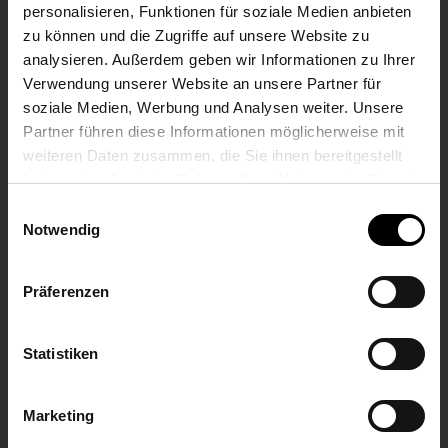
personalisieren, Funktionen für soziale Medien anbieten
Mission Critical Communication (MCX) es una
zu können und die Zugriffe auf unsere Website zu
moderna comunicación de banda ancha basada
analysieren. Außerdem geben wir Informationen zu Ihrer
en estándares a través de redes móviles 4G/5G
Verwendung unserer Website an unsere Partner für
que permite servicios de voz, datos y vídeo
soziale Medien, Werbung und Analysen weiter. Unsere
seguros y priorizados en tiempo real.
Partner führen diese Informationen möglicherweise mit
weiteren Daten zusammen, die Sie ihnen bereitgestellt
MCX CON FUNKWERK
haben oder die sie im Rahmen Ihrer Nutzung der Dienste
gesammelt haben.
Einwilligungsauswahl
Notwendig
PRODUCTOS
MODULAR POR DISEÑO
Präferenzen
Statistiken
Marketing