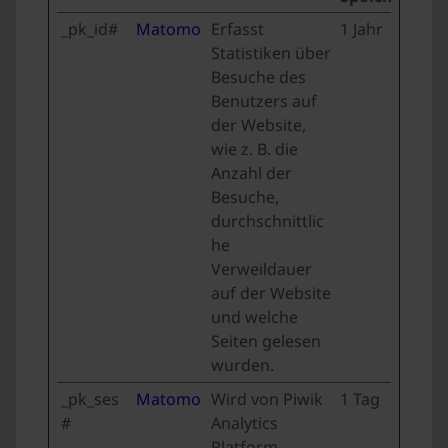
_pk_id#
Matomo
Erfasst
1 Jahr
Statistiken über
Besuche des
Benutzers auf
der Website,
wie z. B. die
Anzahl der
Besuche,
durchschnittlic
he
Verweildauer
auf der Website
und welche
Seiten gelesen
wurden.
_pk_ses
Matomo
Wird von Piwik
1 Tag
#
Analytics
Platform