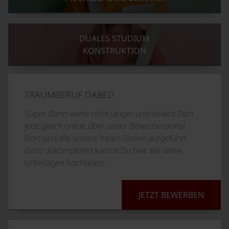
DUALES STUDIUM
KONSTRUKTION
TRAUMBERUF DABEI?
Super. Dann warte nicht länger und bewirb Dich
jetzt gleich online über unser Bewerberportal.
Dort sind alle unsere freien Stellen aufgeführt.
Ganz unkompliziert kannst Du hier alle deine
Unterlagen hochladen.
JETZT BEWERBEN