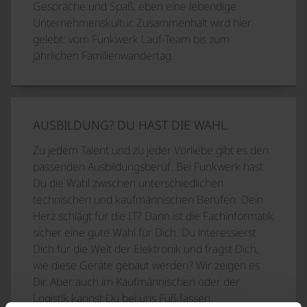
Gespräche und Spaß, eben eine lebendige
Unternehmenskultur. Zusammenhalt wird hier
gelebt: vom Funkwerk Lauf-Team bis zum
jährlichen Familienwandertag.
AUSBILDUNG? DU HAST DIE WAHL.
Zu jedem Talent und zu jeder Vorliebe gibt es den
passenden Ausbildungsberuf. Bei Funkwerk hast
Du die Wahl zwischen unterschiedlichen
technischen und kaufmännischen Berufen. Dein
Herz schlägt für die IT? Dann ist die Fachinformatik
sicher eine gute Wahl für Dich. Du interessierst
Dich für die Welt der Elektronik und fragst Dich,
wie diese Geräte gebaut werden? Wir zeigen es
Dir. Aber auch im Kaufmännischen oder der
Logistik kannst Du bei uns Fuß fassen.