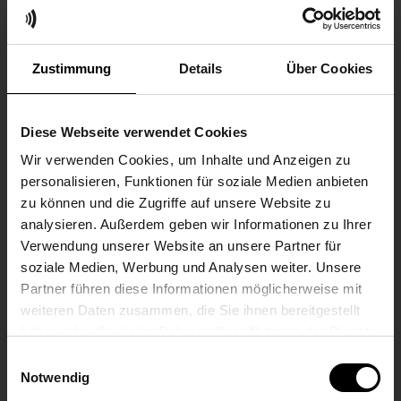
Hier findest Du eine Übersicht unserer aktuellen
Ausbildungsangebote.
Zustimmung
Details
Über Cookies
ELEKTRONIKER/IN FÜR
Diese Webseite verwendet Cookies
GERÄTE UND SYSTEME
Wir verwenden Cookies, um Inhalte und Anzeigen zu
personalisieren, Funktionen für soziale Medien anbieten
zu können und die Zugriffe auf unsere Website zu
INDUSTRIE-
analysieren. Außerdem geben wir Informationen zu Ihrer
ELEKTRIKER/IN
Verwendung unserer Website an unsere Partner für
soziale Medien, Werbung und Analysen weiter. Unsere
Partner führen diese Informationen möglicherweise mit
weiteren Daten zusammen, die Sie ihnen bereitgestellt
FACHKRAFT FÜR
haben oder die sie im Rahmen Ihrer Nutzung der Dienste
LAGERLOGISTIK M/W/D
gesammelt haben.
Einwilligungsauswahl
Notwendig