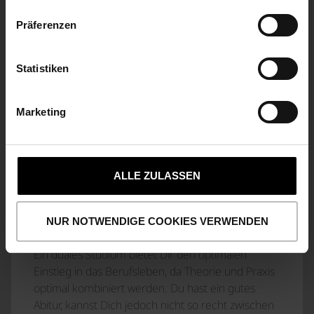
FACHLAGERIST
M/W/D
Präferenzen
Statistiken
FACHINFORMATIKER/IN FÜR
ANWENDUNGSENTWICKLUNG
Marketing
INDUSTRIEKAUFLEUTE
M/W/D
ALLE ZULASSEN
NUR NOTWENDIGE COOKIES VERWENDEN
STUDIEREN UND GELD VERDIENEN?
Ein duales Studium bietet Dir den optimalen
Einstieg in das Berufsleben, da Theorie und Praxis
optimal kombiniert werden. Du hast ein gutes
Abitur, kannst Dich jedoch nicht so recht zwischen