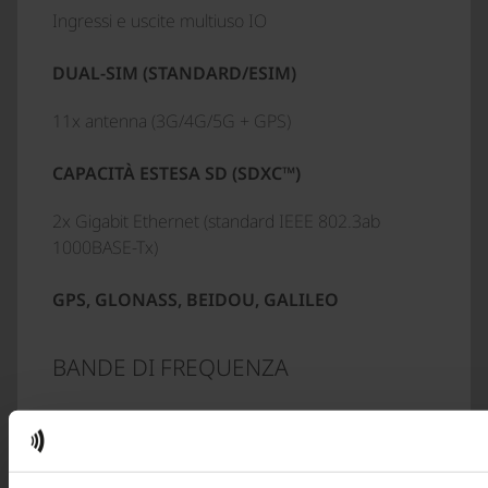
Ingressi e uscite multiuso IO
DUAL-SIM (STANDARD/ESIM)
11x antenna (3G/4G/5G + GPS)
CAPACITÀ ESTESA SD (SDXC™)
2x Gigabit Ethernet (standard IEEE 802.3ab
1000BASE-Tx)
GPS, GLONASS, BEIDOU, GALILEO
BANDE DI FREQUENZA
5G
5G NR: funzionamento NSA/SA di 3GPP Release