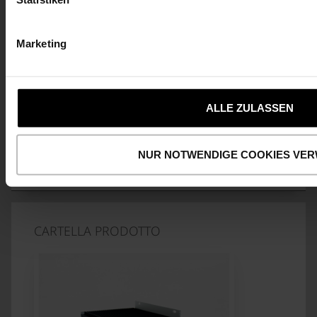
WCDMA: B1/B2/B3/B4/B5/B8/B19
Marketing
GNSS
GPS/GLONASS/BeiDou (bussola)/Galileo
ALLE ZULASSEN
RICHIEDI ORA
NUR NOTWENDIGE COOKIES VE
CARTELLA PRODOTTO