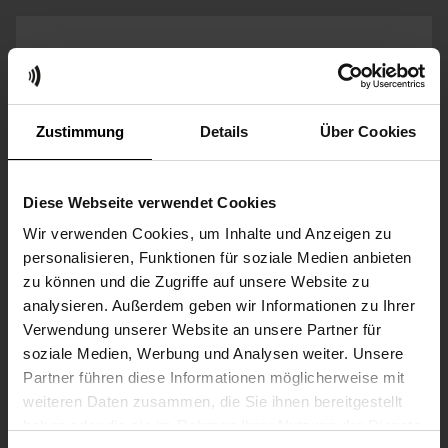
Zustimmung
Details
Über Cookies
IL GRUPPO FUNKWERK
Diese Webseite verwendet Cookies
Il Gruppo Funkwerk è un'azienda leader in Europa
Wir verwenden Cookies, um Inhalte und Anzeigen zu
nella fornitura di sistemi innovativi di
personalisieren, Funktionen für soziale Medien anbieten
comunicazione, informazione e sicurezza.
zu können und die Zugriffe auf unsere Website zu
Prodotto in Germania
.
analysieren. Außerdem geben wir Informationen zu Ihrer
Verwendung unserer Website an unsere Partner für
Funkwerk utilizza concetti personalizzati per
soziale Medien, Werbung und Analysen weiter. Unsere
controllare e razionalizzare i processi operativi nei
Partner führen diese Informationen möglicherweise mit
settori della mobilità e delle infrastrutture digitali.
weiteren Daten zusammen, die Sie ihnen bereitgestellt
CONTATTATECI
haben oder die sie im Rahmen Ihrer Nutzung der Dienste