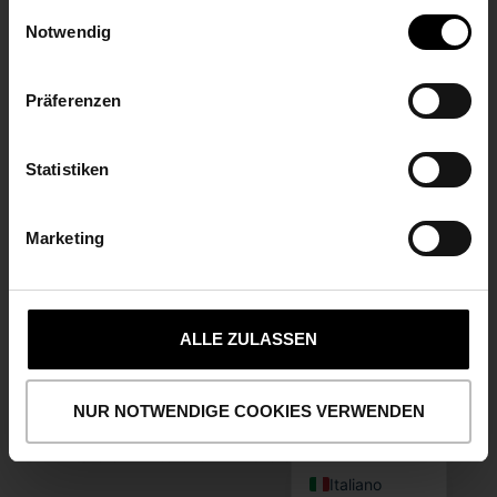
gesammelt haben.
Einwilligungsauswahl
Funkwerk AG
Notwendig
Im Funkwerk 5
99625 Kölleda/Turingia
+49 3635 458-0
Präferenzen
IL VOSTRO MESSAGGIO
Statistiken
IMPRONTA
Marketing
PROTEZIONE DEI DATI
BISCOTTI
CONTATTATECI
Polski
Français
ALLE ZULASSEN
Español
English (UK)
NUR NOTWENDIGE COOKIES VERWENDEN
Deutsch
<?xml version="1.0"?
<?xml version="1.0"?
Italiano