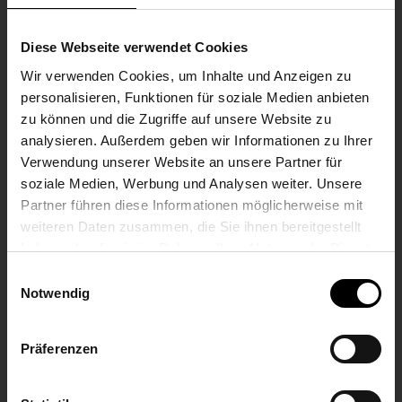
ALIMENTATION ÉLECTRIQUE
Diese Webseite verwendet Cookies
Wir verwenden Cookies, um Inhalte und Anzeigen zu
Tension nominale
personalisieren, Funktionen für soziale Medien anbieten
zu können und die Zugriffe auf unsere Website zu
24 V à 110 V DC (tolérances selon EN 50155)
analysieren. Außerdem geben wir Informationen zu Ihrer
Verwendung unserer Website an unsere Partner für
Sous-coupure de tension
soziale Medien, Werbung und Analysen weiter. Unsere
Partner führen diese Informationen möglicherweise mit
S1 (pas d'interruption) selon EN 50155
weiteren Daten zusammen, die Sie ihnen bereitgestellt
haben oder die sie im Rahmen Ihrer Nutzung der Dienste
Rigidité diélectrique
gesammelt haben.
Einwilligungsauswahl
selon la norme DIN EN 50155
Notwendig
puissance absorbée max.
Präferenzen
2 A sur 24 - 110 V