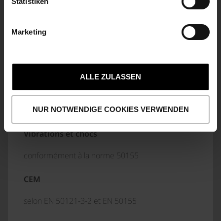
Statistiken
consommation typique
< 10 W
Marketing
CONDITIONS ENVIRONNEMENTALES
ALLE ZULASSEN
Degré de protection
IP20 selon EN 60529
NUR NOTWENDIGE COOKIES VERWENDEN
Vibrations et chocs
conformément à la norme 50155
CEM
selon EN 50121-3-2 et EN 50155