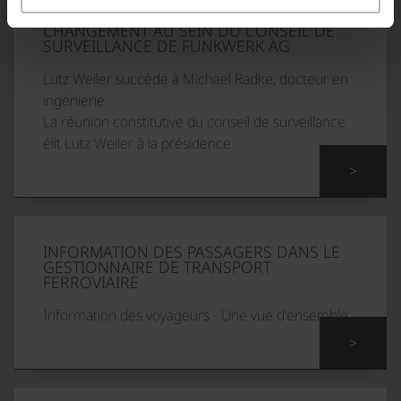
CHANGEMENT AU SEIN DU CONSEIL DE
SURVEILLANCE DE FUNKWERK AG
Lutz Weiler succède à Michael Radke, docteur en
ingénierie
La réunion constitutive du conseil de surveillance
élit Lutz Weiler à la présidence
>
INFORMATION DES PASSAGERS DANS LE
GESTIONNAIRE DE TRANSPORT
FERROVIAIRE
Information des voyageurs - Une vue d'ensemble
>