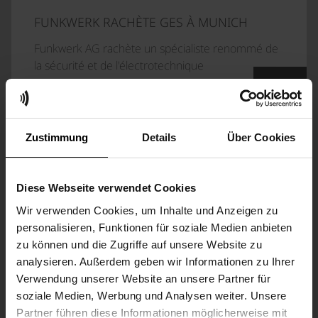
FUNKWERK RACHÈTE GES À MUNICH
Funkwerk AG rachète un spécialiste renommé de
la sécurité et de l'électrotechnique
>
Zustimmung
Details
Über Cookies
LES DATES DE COTATION DES ACTIONS
SONT FIXÉES
Diese Webseite verwendet Cookies
Funkwerk AG : Dates de clôture de la cotation sur
le segment de marché m:access et sur le marché
Wir verwenden Cookies, um Inhalte und Anzeigen zu
libre de la bourse de Munich
personalisieren, Funktionen für soziale Medien anbieten
>
zu können und die Zugriffe auf unsere Website zu
analysieren. Außerdem geben wir Informationen zu Ihrer
Verwendung unserer Website an unsere Partner für
soziale Medien, Werbung und Analysen weiter. Unsere
FUNKWERK AG DÉCIDE DE DEMANDER LA
Partner führen diese Informationen möglicherweise mit