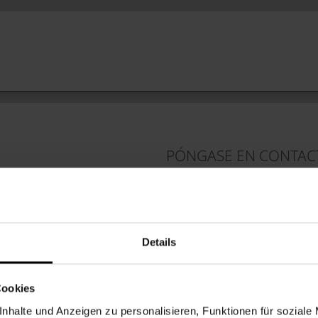
PÓNGASE EN CONTAC
peo líder en sistemas
Funkwerk AG
ad.
Fabricado en Alemania
.
Im Funkwerk 5
99625 Kölleda/Turingia
lar y racionalizar los procesos
+49 3635 458-0
Details
uctura digital.
Cookies
NTA
PROTECCIÓN DE DATOS
COOKIES
PÓNGASE EN CONTACTO 
nhalte und Anzeigen zu personalisieren, Funktionen für soziale